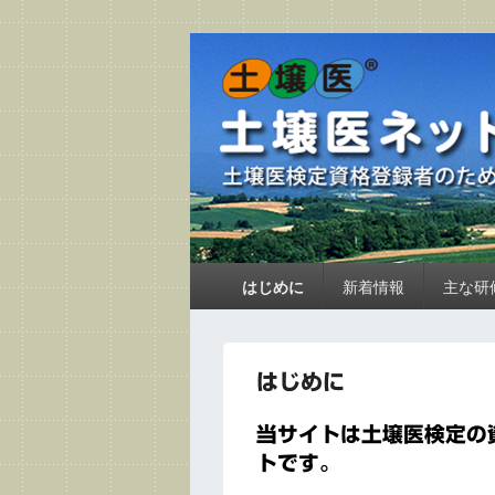
土壌医ネットワ
土壌医検定資格登録者のためのウェブサイ
メ
はじめに
新着情報
主な研
イ
ン
メ
ニ
はじめに
ュ
ー
当サイトは土壌医検定の
トです。