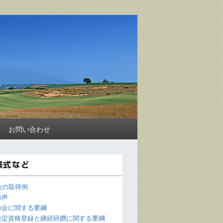
お問い合わせ
様式など
位の取得例
の声
の会に関する要綱
検定資格登録と継続研鑽に関する要綱