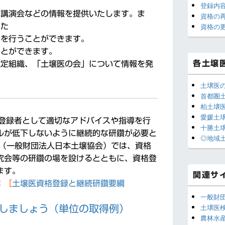
登録内
ウ
、講演会などの情報を提供いたします。ま
資格の
ィ
ジ
資格の
った
ェ
）を行うことができます。
ッ
ことができます。
ト
エ
各土壌
認定組織、「土壌医の会」について情報を発
リ
ア
土壌医
首都圏
柏土壌
愛媛土
登録者として適切なアドバイスや指導を行
十勝土
ルが低下しないように継続的な研鑽が必要と
◎地域
（一般財団法人日本土壌協会）では、資格
究会等の研鑽の場を設けるとともに、資格登
ます。
関連サ
：［
土壌医資格登録と継続研鑽要綱
一般財
土壌医
得しましょう（単位の取得例）
農林水