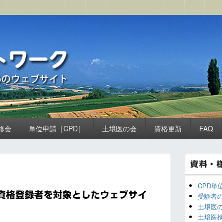
ーク
ト
修会
単位申請［CPD］
土壌医の会
資格更新
FAQ
メ
資料・
イ
ン
サ
CPD単
イ
資格登録者を対象としたウェブサイ
受験者
ド
土壌医
バ
土壌医
ー