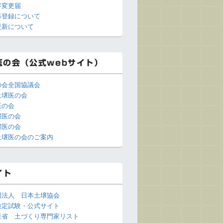
容変更届
再登録について
更新について
医の会（公式webサイト）
の会全国協議会
土壌医の会
医の会
壌医の会
壌医の会
土壌医の会のご案内
イト
団法人 日本土壌協会
検定試験・公式サイト
産省 土づくり専門家リスト