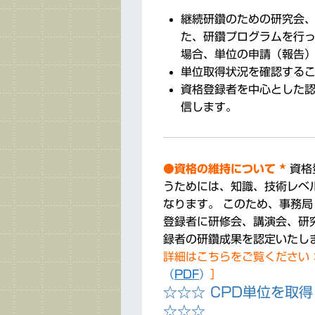
継続研鑽のための研究会
た、研鑽プログラムを行
場合、単位の申請（報告
単位取得状況を確認する
資格登録者を中心とした
信します。
★
●資格の維持について
資格
うためには、知識、技術レベ
なります。
このため、事務局
登録者に研修会、講演会、研
録者の研鑽成果を認定いたし
詳細はこちらをご覧ください
（
PDF
）
］
☆☆☆ CPD単位を取
☆☆☆