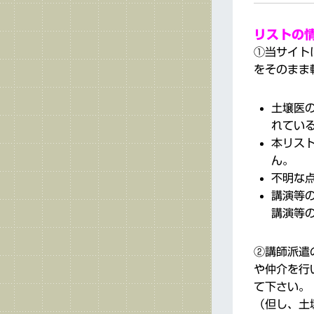
リストの
①当サイト
をそのまま
土壌医
れてい
本リス
ん。
不明な
講演等
講演等
②講師派遣
や仲介を行
て下さい。
（但し、土