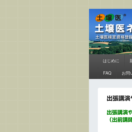
土壌医
土壌医検定資格登録者
メ
はじめに
イ
ン
FAQ
お問
メ
ニ
ュ
ー
出張講演
出張講演
（出前講