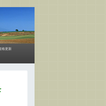
資格更新
て