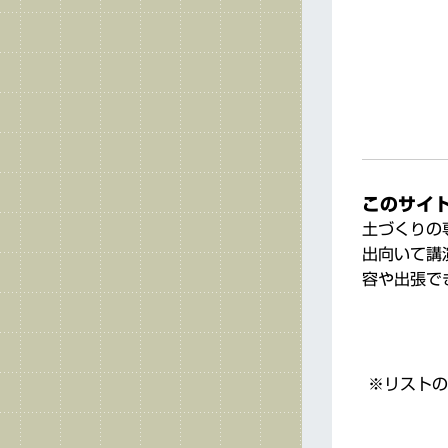
このサイ
土づくりの
出向いて講
容や出張で
※リストの