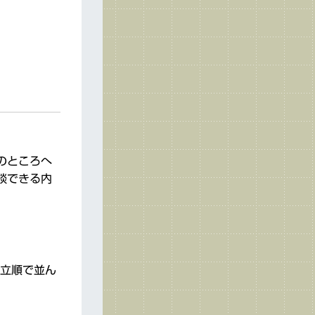
のところへ
談できる内
。
立順で並ん