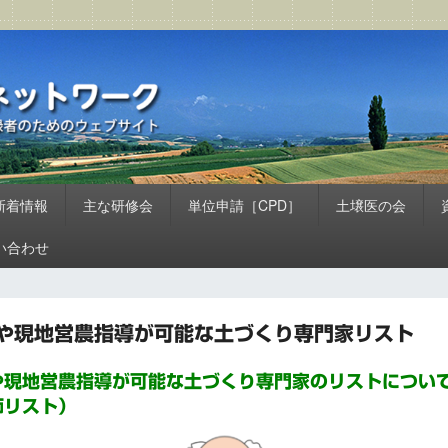
ネットワーク
のためのウェブサイト
新着情報
主な研修会
単位申請［CPD］
土壌医の会
い合わせ
や現地営農指導が可能な土づくり専門家リスト
や現地営農指導が可能な土づくり専門家のリストについ
師リスト）