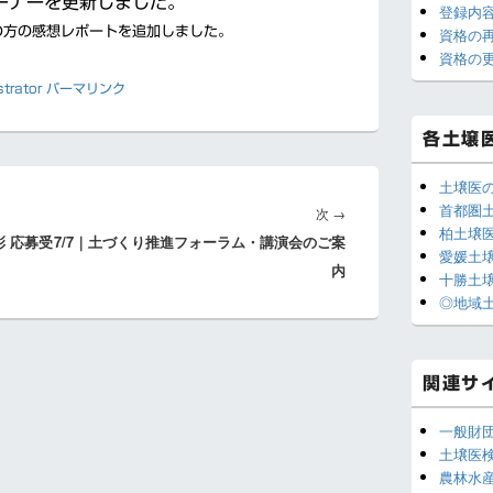
ーナーを更新しました。
登録内
ウ
の方の感想レポートを追加しました。
資格の
ィ
ジ
資格の
ェ
trator
パーマリンク
ッ
ト
エ
各土壌
リ
ア
土壌医
首都圏
次
次
→
柏土壌
 応募受
7/7｜土づくり推進フォーラム・講演会のご案
の
愛媛土
内
投
十勝土
稿:
◎地域
関連サ
一般財
土壌医
農林水