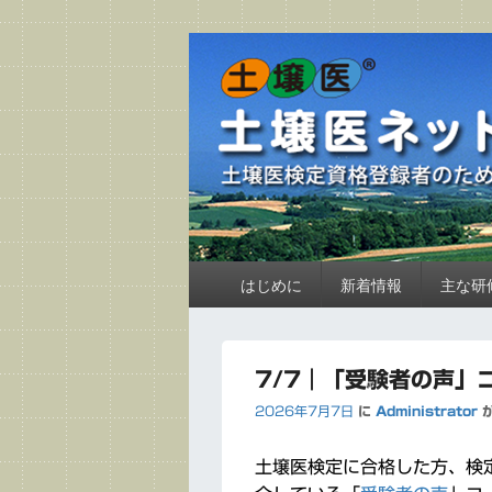
土壌医ネットワ
土壌医検定資格登録者のためのウェブサイ
メ
はじめに
新着情報
主な研
イ
ン
メ
ニ
7/7｜「受験者の声」
ュ
2026年7月7日
に
Administrator
ー
土壌医検定に合格した方、検