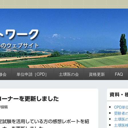
ーク
ト
修会
単位申請［CPD］
土壌医の会
資格更新
FAQ
メ
資料・
イ
コーナーを更新しました
ン
サ
CPD単
が投稿
イ
受験者
ド
土壌医
定試験を活用している方の感想レポートを紹
バ
土壌医
ー