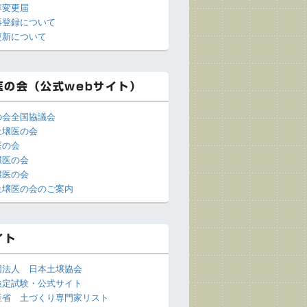
容変更届
再登録について
更新について
医の会（公式webサイト）
の会全国協議会
土壌医の会
医の会
壌医の会
壌医の会
土壌医の会のご案内
イト
団法人 日本土壌協会
検定試験・公式サイト
産省 土づくり専門家リスト