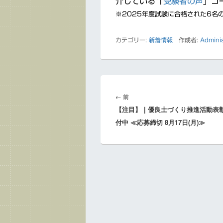
介している「
受験者の声
」コ
※2025年度試験に合格された6名
カテゴリー:
新着情報
作成者:
Adminis
投
前
稿
←
前
ナ
【注目】｜優良土づくり推進活動表彰
の
ビ
付中 ≪応募締切 8月17日(月)≫
投
ゲ
稿:
ー
シ
ョ
ン