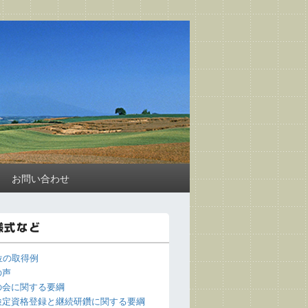
お問い合わせ
様式など
位の取得例
の声
の会に関する要綱
検定資格登録と継続研鑽に関する要綱