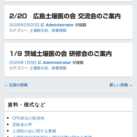
2/20 広島土壌医の会 交流会のご案内
2026年2月20日
に
Administrator
が投稿
カテゴリー:
土壌医の会
、
新着情報
1/9 茨城土壌医の会 研修会のご案内
2026年1月9日
に
Administrator
が投稿
カテゴリー:
土壌医の会
、
新着情報
投
←
以前の投稿
新しい投稿
→
稿
ナ
メ
ビ
資料・様式など
イ
ゲ
ン
ー
サ
CPD単位の取得例
イ
シ
受験者の声
ド
ョ
土壌医の会に関する要綱
バ