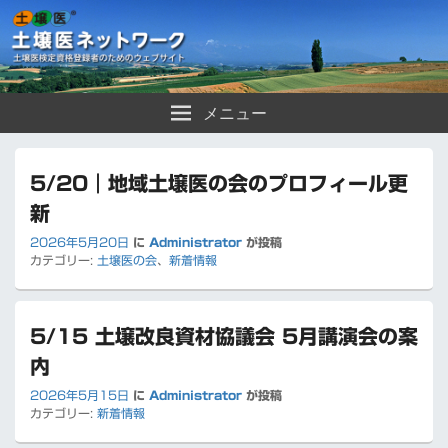
土壌医ネットワーク
土壌医検定資格登録者のためのウェブサイト
メニュー
5/20｜地域土壌医の会のプロフィール更
新
2026年5月20日
に
Administrator
が投稿
カテゴリー:
土壌医の会
、
新着情報
5/15 土壌改良資材協議会 5月講演会の案
内
2026年5月15日
に
Administrator
が投稿
カテゴリー:
新着情報