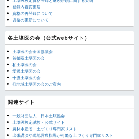
ン
土壌医検定資格登録と継続研鑽に関する要綱
ー
登録内容変更届
ウ
ィ
資格の再登録について
ジ
資格の更新について
ェ
ッ
ト
各土壌医の会（公式webサイト）
エ
リ
土壌医の会全国協議会
ア
首都圏土壌医の会
柏土壌医の会
愛媛土壌医の会
十勝土壌医の会
◎地域土壌医の会のご案内
関連サイト
一般財団法人 日本土壌協会
土壌医検定試験・公式サイト
農林水産省 土づくり専門家リスト
出張講演や現地営農指導が可能な土づくり専門家リスト